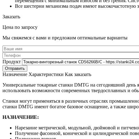
перемещения с минимальным износом и без трения. Систе
Все шестерни механизма подач имеют высокочастотную з
Заказать
Цена по запросу
Мы свяжемся с вами и предложим оптимальные варианты
Продукт
Назначение
Характеристики
Как заказать
Универсальные токарные станки DMTG на сегодняшний день яв
использовать возможности современных твердосплавных и об
Станки могут применяться в различных отраслях промышленно
станки DMTG имеют богатое базовое оснащение, а также шир
НАЗНАЧЕНИЕ:
Нарезание метрической, модульной, дюймовой и питчево
Получение фасонной, конической и цилиндрической пов
Подрезание торцов