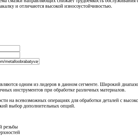
ма смазки направляющих снижает трудоемкость обслуживания ст
акалку и отличаются высокой износоустойчивостью.
ляются одним из лидеров в данном сегменте. Широкий диапазо
ычных инструментов при обработке различных материалов.
сти на всевозможных операциях для обработки деталей с высок
окий выбор дополнительных опций.
й резьбы
ерхностей