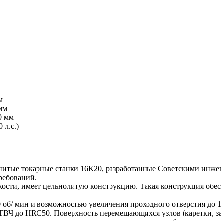
м
мм
0 мм
 л.с.)
енитые токарные станки 16К20, разработанные Советскими и
ребований.
ткости, имеет цельнолитую конструкцию. Такая конструкция обе
б/ мин и возможностью увеличения проходного отверстия до 1
ВЧ до HRC50. Поверхность перемещающихся узлов (каретки, за