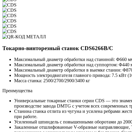
Токарно-винторезный станок CDS6266B/C
Максимальный диаметр обработки над станиной: Φ660 м
Максимальный диаметр обработки над суппортом: Φ440 
Максимальный диаметр обработки в выемке станин: Φ87
Мощность электродвигателя главного привода: 7.5 кВт (10
Масса станка: 2500/2700/2900/3400 кг
Преимущества
Универсальные токарные станки серии CDS — это знам
производстве завода DMTG с учетом всех современных т
Станина станка отлита из чугуна и усилена ребрами жес
при работе.
Усиленный шпиндель с повышенными оборотами до 2000 о
Закаленные отшлифованные V-образные направляющие, Т