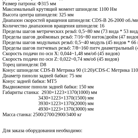
Размер патрона: Φ315 мм
Максимальный крутящий момент шпинделя: 1100 Нм
Высота центра шпинделя: 325 мм
Диапазон скоростей вращения шпинделя: CDS-B 26-2000 об./мин
Количество диапазонов вращения шпинделя: 16
Пределы шагов метрических резьб: 0,5~80 мм (73 вида * 53 вид
Пределы шагов дюймовых резьб: 7/16~80 ниток/дюйм (47 видов
Пределы шагов модульных резьб: 0,5~40 модуль (45 видов * 66 
Пределы шагов питчевых резьб: 7/8~160 питч диаметральный (
Скорость подачи по оси Х: 0,044~1,48 мм/об (45 видов)
Скорость подачи по оси Z: 0,022~0,74 мм/об (45 видов)
Торец шпинделя: D8
Конус шпинделя: CDS-B Метрика 90 (1:20)/CDS-C Метрика 110 
Диаметр пиноли задней бабки: 75 мм
Конус задней бабки: МТ5
Выдвижение пиноли задней бабки: 150 мм
Габариты станка: 2930×1223×1370(1000) мм
3430×1223×1370(1500) мм
3930×1223×1370(2000) мм
4930×1223×1370(3000) мм
Масса станка: 2500/2700/2900/3400 кг
Для заказа оборудования необходимо: